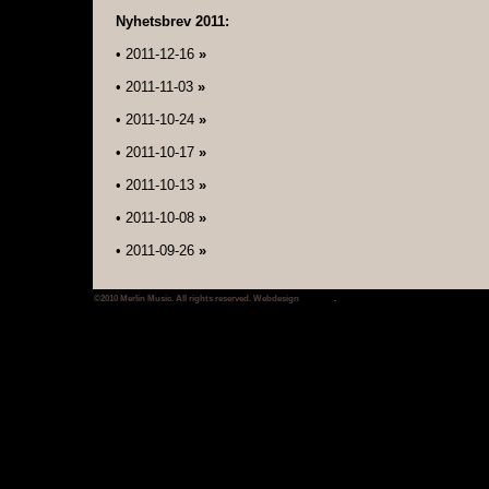
Nyhetsbrev 2011
:
•
2011-12-16
»
•
2011-11-03
»
•
2011-10-24
»
•
2011-10-17
»
•
2011-10-13
»
•
2011-10-08
»
•
2011-09-26
»
•
2011-09-19
»
©2010 Merlin Music. All rights reserved. Webdesign
SinProd
.
•
2011-09-13
»
•
2011-08-30
»
•
2011-08-10
»
•
2011-07-18
»
•
2011-06-29
»
•
2011-05-16
»