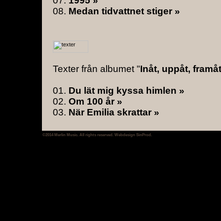
07.
1995 »
08.
Medan tidvattnet stiger »
Texter från albumet "
Inåt, uppåt, framåt.
01.
Du lät mig kyssa himlen »
02.
Om 100 år »
03.
När Emilia skrattar »
04.
Höjdrädd »
05.
Rötter »
©2014 Merlin Music. All rights reserved. Webdesign
SinProd
.
06.
Inåt, uppåt, framåt... »
07.
Moder sol »
08.
Längtan »
Texter från albumet "
Maneter och poesi