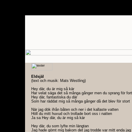
Eldsjäl
(text och musik: Mats Westling)
Hey där, du är mig så kär
Har velat säga det så många gånger men du sprang för fort
Hey där, fantastiska du där
Som har räddat mig så många gånger då det blev för stort
När jag dök ifrån båten och ner i det kallaste vatten
Höll du mitt huvud och trollade bort oss i natten
Ja sa Hey där, du är mig så kär
Hey där, du som lyfte min längtan
Jag hade gömt mig bakom det jag trodde var mitt enda jag