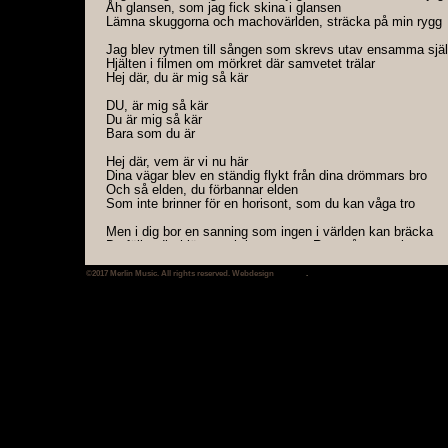
Åh glansen, som jag fick skina i glansen
Lämna skuggorna och machovärlden, sträcka på min rygg
Jag blev rytmen till sången som skrevs utav ensamma själ
Hjälten i filmen om mörkret där samvetet trälar
Hej där, du är mig så kär
DU, är mig så kär
Du är mig så kär
Bara som du är
Hej där, vem är vi nu här
Dina vägar blev en ständig flykt från dina drömmars bro
Och så elden, du förbannar elden
Som inte brinner för en horisont, som du kan våga tro
Men i dig bor en sanning som ingen i världen kan bräcka
Du följer ditt hjärta, och bygger upp Rom på en vecka
Hej där, du är mig så kär
©2017 Merlin Music. All rights reserved. Webdesign
SinProd
.
Hej där, jag är här