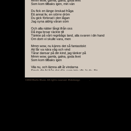
Mmm wow, gamla, galna, goda livet
Som kom tillbaks igen, min vän
Du fick en länge önskad fråga
Ett annat liv, en större dröm
Du gick förlorad i den lågan
Jag syna aldrig våran söm
Och alla nätter långt ifrån oss
Då inga broar räckte till
Tänkte på vårt regnbågs land, alla svaren i din hand
Om dom vi skulle vara, men
Mmm wow, nu känns det så fantastiskt
Att får va nära våg och vind
Tårar dansar på din kind, jag tänker på
Mmm wow, gamla, galna, goda livet
Som kom tillbaks igen
Vila nu, och lämna allt åt vindarna
Smek dig fri från det där, som inte alls är du, för
Mmm wow, då känns det så fantastiskt
©2010 Merlin Music. All rights reserved. Webdesign
SinProd
.
Att får va nära våg och vind
Solen dansar på din kind, jag tänker på
Mmm wow, vackra, vilda, vida världen
Som finns kvar för dig, och mig….