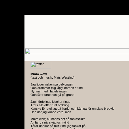
Mmm wow
(text och musik: Mats Westling)
Jag ligger naken på balkongen
Och drömmer mig långt bort en stund
Nynnar med i fågelsången
Och låter stressen gå på grund
Jag hörde inga klockor ringa
Trots alla offer runt omkring
Kanske för stolt att gå i strid, och kämpa för en plats bredvid
Den där jag kunde vara, men
Mmm wow, nu känns det så fantastiskt
Att får va nära våg och vind
Tårar dansar på min kind, jag tänker på