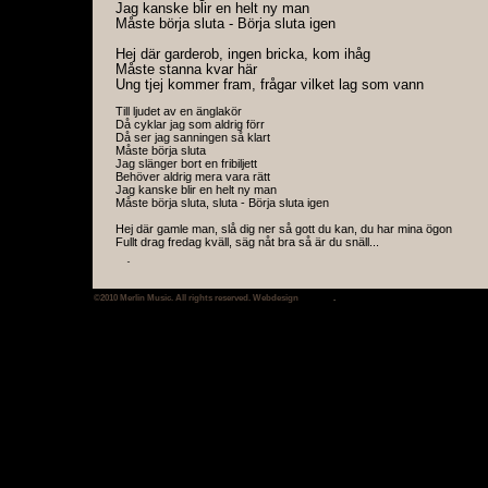
Jag kanske blir en helt ny man
Måste börja sluta - Börja sluta igen
Hej där garderob, ingen bricka, kom ihåg
Måste stanna kvar här
Ung tjej kommer fram, frågar vilket lag som vann
Till ljudet av en änglakör
Då cyklar jag som aldrig förr
Då ser jag sanningen så klart
Måste börja sluta
Jag slänger bort en fribiljett
Behöver aldrig mera vara rätt
Jag kanske blir en helt ny man
Måste börja sluta, sluta - Börja sluta igen
Hej där gamle man, slå dig ner så gott du kan, du har mina ögon
Fullt drag fredag kväll, säg nåt bra så är du snäll...
Måste börja sluta
Jag slänger bort en fribiljett
Behöver aldrig mera vara rätt
©2010 Merlin Music. All rights reserved. Webdesign
SinProd
.
Jag kanske blir en helt ny man
Måste börja sluta - Börja sluta igen