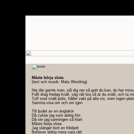
Måste börja sluta
(text och musik: Mats Westling)
Hej där gamle man, slå dig ner så gott du kan, du har min
Fullt drag fredag kväll, säg nåt bra så är du snäll, och ta mi
Tuff snut snäll polis, håller vakt på alla vis, men ingen pla
Samma visa om och om igen
Till ljudet av en änglakör
Då cyklar jag som aldrig förr
Då ser jag sanningen så klart
Måste börja sluta
Jag slänger bort en fribiljett
Behöver aldrig mera vara rätt