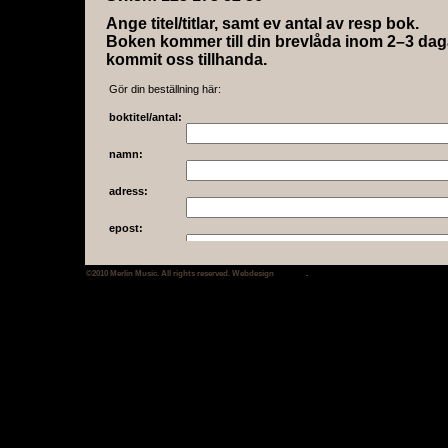
Ange titel/titlar, samt ev antal av resp bok.
Boken kommer till din brevlåda inom 2–3 dagar
kommit oss tillhanda.
Gör din beställning här:
boktitel/antal:
namn:
adress:
epost:
din hälsning:
©2010 Merlin Music. All rights reserved. Webdesign
SinProd
.